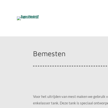
Ga
direct
naar
de
hoofdinhoud
Bemesten
Voor het uitrijden van mest maken we gebruik
enkelasser tank. Deze tank is speciaal ontwor